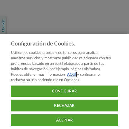
Únete a nosotros
Los más populares
Conoce OCU
Configuración de Cookies.
Más Información
Utilizamos cookies propias y de terceros para analizar
nuestros servicios y mostrarte publicidad relacionada con tus
© 2026 OCU
preferencias basado en un perfil elaborado a partir de tus
Condiciones generales de contratación de OCU
hábitos de navegación (por ejemplo, páginas visitadas).
Política de privacidad
Puedes obtener más información
AQUÍ
y configurar o
rechazar su uso haciendo clic en Opciones.
Uso del nombre y de los signos de OCU
Aviso Legal
Política de cookies
CONFIGURAR
RECHAZAR
ACEPTAR