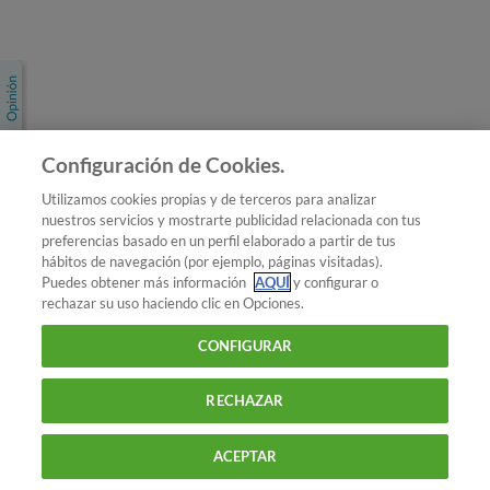
Únete a nosotros
Los más populares
Conoce OCU
Configuración de Cookies.
Más Información
Utilizamos cookies propias y de terceros para analizar
nuestros servicios y mostrarte publicidad relacionada con tus
© 2026 OCU
preferencias basado en un perfil elaborado a partir de tus
Condiciones generales de contratación de OCU
hábitos de navegación (por ejemplo, páginas visitadas).
Política de privacidad
Puedes obtener más información
AQUÍ
y configurar o
rechazar su uso haciendo clic en Opciones.
Uso del nombre y de los signos de OCU
Aviso Legal
Política de cookies
CONFIGURAR
RECHAZAR
ACEPTAR