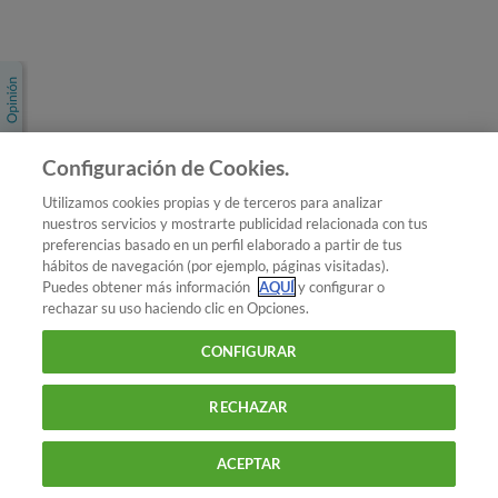
Únete a nosotros
Los más populares
Conoce OCU
Configuración de Cookies.
Más Información
Utilizamos cookies propias y de terceros para analizar
nuestros servicios y mostrarte publicidad relacionada con tus
© 2026 OCU
preferencias basado en un perfil elaborado a partir de tus
Condiciones generales de contratación de OCU
hábitos de navegación (por ejemplo, páginas visitadas).
Política de privacidad
Puedes obtener más información
AQUÍ
y configurar o
rechazar su uso haciendo clic en Opciones.
Uso del nombre y de los signos de OCU
Aviso Legal
Política de cookies
CONFIGURAR
RECHAZAR
ACEPTAR