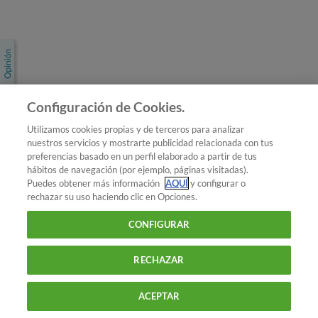
Únete a nosotros
Los más populares
Conoce OCU
Configuración de Cookies.
Más Información
Utilizamos cookies propias y de terceros para analizar
nuestros servicios y mostrarte publicidad relacionada con tus
© 2026 OCU
preferencias basado en un perfil elaborado a partir de tus
Condiciones generales de contratación de OCU
hábitos de navegación (por ejemplo, páginas visitadas).
Política de privacidad
Puedes obtener más información
AQUÍ
y configurar o
rechazar su uso haciendo clic en Opciones.
Uso del nombre y de los signos de OCU
Aviso Legal
Política de cookies
CONFIGURAR
RECHAZAR
ACEPTAR