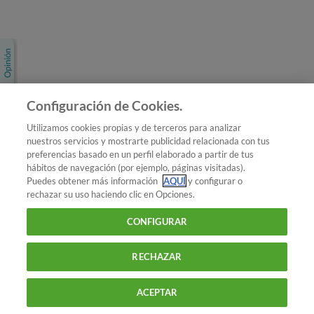
Únete a nosotros
Los más populares
Conoce OCU
Configuración de Cookies.
Más Información
Utilizamos cookies propias y de terceros para analizar
nuestros servicios y mostrarte publicidad relacionada con tus
© 2026 OCU
preferencias basado en un perfil elaborado a partir de tus
Condiciones generales de contratación de OCU
hábitos de navegación (por ejemplo, páginas visitadas).
Política de privacidad
Puedes obtener más información
AQUÍ
y configurar o
rechazar su uso haciendo clic en Opciones.
Uso del nombre y de los signos de OCU
Aviso Legal
Política de cookies
CONFIGURAR
RECHAZAR
ACEPTAR