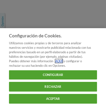
Únete a nosotros
Los más populares
Conoce OCU
Configuración de Cookies.
Más Información
Utilizamos cookies propias y de terceros para analizar
nuestros servicios y mostrarte publicidad relacionada con tus
© 2026 OCU
preferencias basado en un perfil elaborado a partir de tus
Condiciones generales de contratación de OCU
hábitos de navegación (por ejemplo, páginas visitadas).
Política de privacidad
Puedes obtener más información
AQUÍ
y configurar o
rechazar su uso haciendo clic en Opciones.
Uso del nombre y de los signos de OCU
Aviso Legal
Política de cookies
CONFIGURAR
RECHAZAR
ACEPTAR