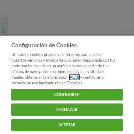
Únete a nosotros
Los más populares
Conoce OCU
Configuración de Cookies.
Más Información
Utilizamos cookies propias y de terceros para analizar
nuestros servicios y mostrarte publicidad relacionada con tus
© 2026 OCU
preferencias basado en un perfil elaborado a partir de tus
Condiciones generales de contratación de OCU
hábitos de navegación (por ejemplo, páginas visitadas).
Política de privacidad
Puedes obtener más información
AQUÍ
y configurar o
rechazar su uso haciendo clic en Opciones.
Uso del nombre y de los signos de OCU
Aviso Legal
Política de cookies
CONFIGURAR
RECHAZAR
ACEPTAR