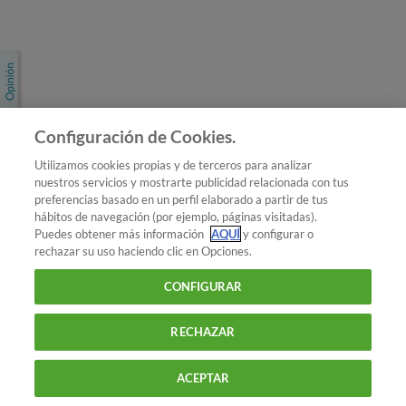
Únete a nosotros
Los más populares
Conoce OCU
Configuración de Cookies.
Más Información
Utilizamos cookies propias y de terceros para analizar
nuestros servicios y mostrarte publicidad relacionada con tus
© 2026 OCU
preferencias basado en un perfil elaborado a partir de tus
Condiciones generales de contratación de OCU
hábitos de navegación (por ejemplo, páginas visitadas).
Política de privacidad
Puedes obtener más información
AQUÍ
y configurar o
rechazar su uso haciendo clic en Opciones.
Uso del nombre y de los signos de OCU
Aviso Legal
Política de cookies
CONFIGURAR
RECHAZAR
ACEPTAR