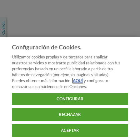
Únete a nosotros
Los más populares
Conoce OCU
Configuración de Cookies.
Más Información
Utilizamos cookies propias y de terceros para analizar
nuestros servicios y mostrarte publicidad relacionada con tus
© 2026 OCU
preferencias basado en un perfil elaborado a partir de tus
Condiciones generales de contratación de OCU
hábitos de navegación (por ejemplo, páginas visitadas).
Política de privacidad
Puedes obtener más información
AQUÍ
y configurar o
rechazar su uso haciendo clic en Opciones.
Uso del nombre y de los signos de OCU
Aviso Legal
Política de cookies
CONFIGURAR
RECHAZAR
ACEPTAR