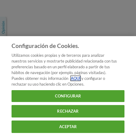
Únete a nosotros
Los más populares
Conoce OCU
Configuración de Cookies.
Más Información
Utilizamos cookies propias y de terceros para analizar
nuestros servicios y mostrarte publicidad relacionada con tus
© 2026 OCU
preferencias basado en un perfil elaborado a partir de tus
Condiciones generales de contratación de OCU
hábitos de navegación (por ejemplo, páginas visitadas).
Política de privacidad
Puedes obtener más información
AQUÍ
y configurar o
rechazar su uso haciendo clic en Opciones.
Uso del nombre y de los signos de OCU
Aviso Legal
Política de cookies
CONFIGURAR
RECHAZAR
ACEPTAR