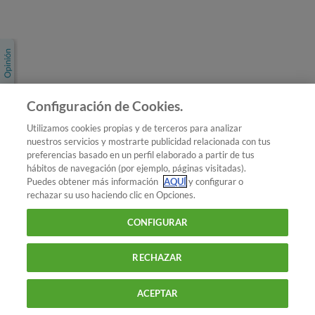
Únete a nosotros
Los más populares
Conoce OCU
Configuración de Cookies.
Más Información
Utilizamos cookies propias y de terceros para analizar
nuestros servicios y mostrarte publicidad relacionada con tus
© 2026 OCU
preferencias basado en un perfil elaborado a partir de tus
Condiciones generales de contratación de OCU
hábitos de navegación (por ejemplo, páginas visitadas).
Política de privacidad
Puedes obtener más información
AQUÍ
y configurar o
rechazar su uso haciendo clic en Opciones.
Uso del nombre y de los signos de OCU
Aviso Legal
Política de cookies
CONFIGURAR
RECHAZAR
ACEPTAR