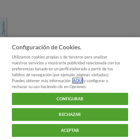
Únete a nosotros
Los más populares
Conoce OCU
Configuración de Cookies.
Más Información
Utilizamos cookies propias y de terceros para analizar
nuestros servicios y mostrarte publicidad relacionada con tus
© 2026 OCU
preferencias basado en un perfil elaborado a partir de tus
Condiciones generales de contratación de OCU
hábitos de navegación (por ejemplo, páginas visitadas).
Política de privacidad
Puedes obtener más información
AQUÍ
y configurar o
rechazar su uso haciendo clic en Opciones.
Uso del nombre y de los signos de OCU
Aviso Legal
Política de cookies
CONFIGURAR
RECHAZAR
ACEPTAR