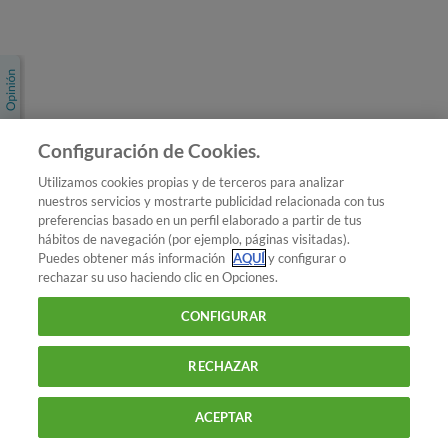
Únete a nosotros
Los más populares
Conoce OCU
Configuración de Cookies.
Más Información
Utilizamos cookies propias y de terceros para analizar
nuestros servicios y mostrarte publicidad relacionada con tus
© 2026 OCU
preferencias basado en un perfil elaborado a partir de tus
Condiciones generales de contratación de OCU
hábitos de navegación (por ejemplo, páginas visitadas).
Política de privacidad
Puedes obtener más información
AQUÍ
y configurar o
rechazar su uso haciendo clic en Opciones.
Uso del nombre y de los signos de OCU
Aviso Legal
Política de cookies
CONFIGURAR
RECHAZAR
ACEPTAR