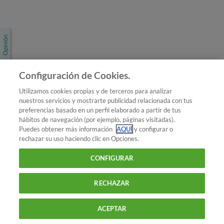
Únete a nosotros
Los más populares
Conoce OCU
Configuración de Cookies.
Más Información
Utilizamos cookies propias y de terceros para analizar
nuestros servicios y mostrarte publicidad relacionada con tus
© 2026 OCU
preferencias basado en un perfil elaborado a partir de tus
Condiciones generales de contratación de OCU
hábitos de navegación (por ejemplo, páginas visitadas).
Política de privacidad
Puedes obtener más información
AQUÍ
y configurar o
rechazar su uso haciendo clic en Opciones.
Uso del nombre y de los signos de OCU
Aviso Legal
Política de cookies
CONFIGURAR
RECHAZAR
ACEPTAR