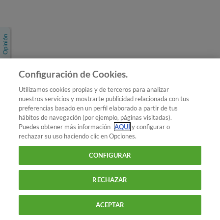
Únete a nosotros
Los más populares
Conoce OCU
Configuración de Cookies.
Más Información
Utilizamos cookies propias y de terceros para analizar
nuestros servicios y mostrarte publicidad relacionada con tus
© 2026 OCU
preferencias basado en un perfil elaborado a partir de tus
Condiciones generales de contratación de OCU
hábitos de navegación (por ejemplo, páginas visitadas).
Política de privacidad
Puedes obtener más información
AQUÍ
y configurar o
rechazar su uso haciendo clic en Opciones.
Uso del nombre y de los signos de OCU
Aviso Legal
Política de cookies
CONFIGURAR
RECHAZAR
ACEPTAR