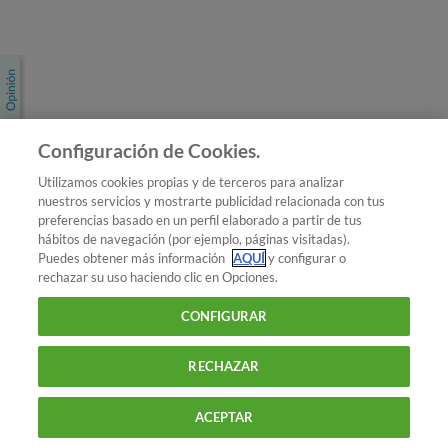
Únete a nosotros
Los más populares
Conoce OCU
Configuración de Cookies.
Más Información
Utilizamos cookies propias y de terceros para analizar
nuestros servicios y mostrarte publicidad relacionada con tus
© 2026 OCU
preferencias basado en un perfil elaborado a partir de tus
Condiciones generales de contratación de OCU
hábitos de navegación (por ejemplo, páginas visitadas).
Política de privacidad
Puedes obtener más información
AQUÍ
y configurar o
rechazar su uso haciendo clic en Opciones.
Uso del nombre y de los signos de OCU
Aviso Legal
Política de cookies
CONFIGURAR
RECHAZAR
ACEPTAR