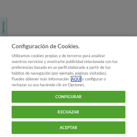
Únete a nosotros
Los más populares
Conoce OCU
Configuración de Cookies.
Más Información
Utilizamos cookies propias y de terceros para analizar
nuestros servicios y mostrarte publicidad relacionada con tus
© 2026 OCU
preferencias basado en un perfil elaborado a partir de tus
Condiciones generales de contratación de OCU
hábitos de navegación (por ejemplo, páginas visitadas).
Política de privacidad
Puedes obtener más información
AQUÍ
y configurar o
rechazar su uso haciendo clic en Opciones.
Uso del nombre y de los signos de OCU
Aviso Legal
Política de cookies
CONFIGURAR
RECHAZAR
ACEPTAR