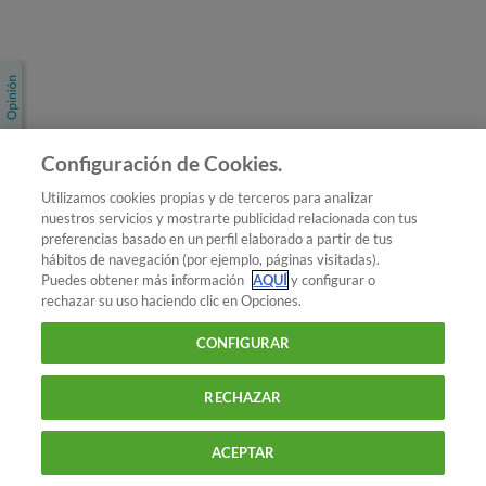
Únete a nosotros
Los más populares
Conoce OCU
Configuración de Cookies.
Más Información
Utilizamos cookies propias y de terceros para analizar
nuestros servicios y mostrarte publicidad relacionada con tus
© 2026 OCU
preferencias basado en un perfil elaborado a partir de tus
Condiciones generales de contratación de OCU
hábitos de navegación (por ejemplo, páginas visitadas).
Política de privacidad
Puedes obtener más información
AQUÍ
y configurar o
rechazar su uso haciendo clic en Opciones.
Uso del nombre y de los signos de OCU
Aviso Legal
Política de cookies
CONFIGURAR
RECHAZAR
ACEPTAR