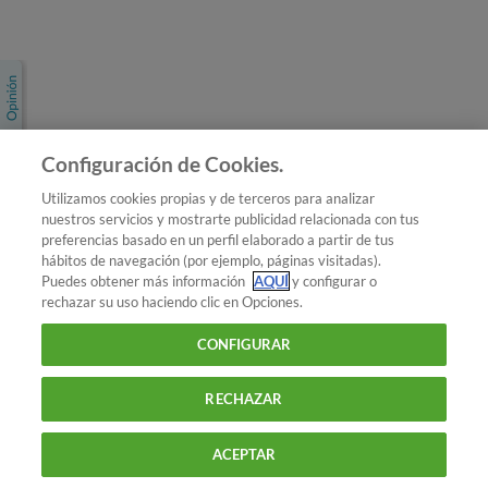
Únete a nosotros
Los más populares
Conoce OCU
Configuración de Cookies.
Más Información
Utilizamos cookies propias y de terceros para analizar
nuestros servicios y mostrarte publicidad relacionada con tus
© 2026 OCU
preferencias basado en un perfil elaborado a partir de tus
Condiciones generales de contratación de OCU
hábitos de navegación (por ejemplo, páginas visitadas).
Política de privacidad
Puedes obtener más información
AQUÍ
y configurar o
rechazar su uso haciendo clic en Opciones.
Uso del nombre y de los signos de OCU
Aviso Legal
Política de cookies
CONFIGURAR
RECHAZAR
ACEPTAR