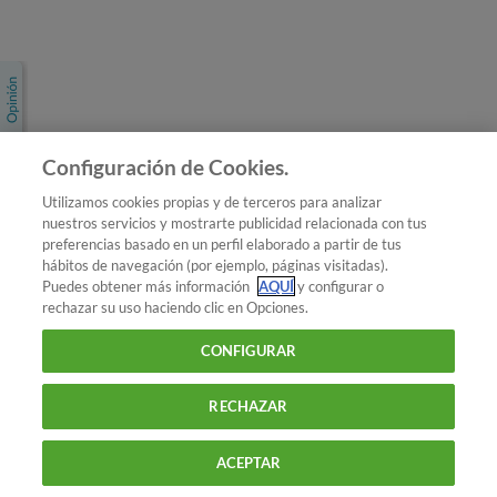
Únete a nosotros
Los más populares
Conoce OCU
Configuración de Cookies.
Más Información
Utilizamos cookies propias y de terceros para analizar
nuestros servicios y mostrarte publicidad relacionada con tus
© 2026 OCU
preferencias basado en un perfil elaborado a partir de tus
Condiciones generales de contratación de OCU
hábitos de navegación (por ejemplo, páginas visitadas).
Política de privacidad
Puedes obtener más información
AQUÍ
y configurar o
rechazar su uso haciendo clic en Opciones.
Uso del nombre y de los signos de OCU
Aviso Legal
Política de cookies
CONFIGURAR
RECHAZAR
ACEPTAR