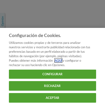
Únete a nosotros
Los más populares
Conoce OCU
Configuración de Cookies.
Más Información
Utilizamos cookies propias y de terceros para analizar
nuestros servicios y mostrarte publicidad relacionada con tus
© 2026 OCU
preferencias basado en un perfil elaborado a partir de tus
Condiciones generales de contratación de OCU
hábitos de navegación (por ejemplo, páginas visitadas).
Política de privacidad
Puedes obtener más información
AQUÍ
y configurar o
rechazar su uso haciendo clic en Opciones.
Uso del nombre y de los signos de OCU
Aviso Legal
Política de cookies
CONFIGURAR
RECHAZAR
ACEPTAR