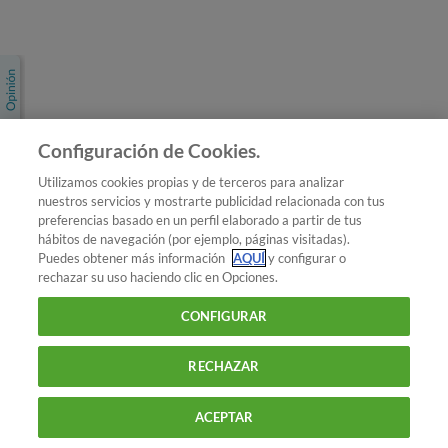
Únete a nosotros
Los más populares
Conoce OCU
Configuración de Cookies.
Más Información
Utilizamos cookies propias y de terceros para analizar
nuestros servicios y mostrarte publicidad relacionada con tus
© 2026 OCU
preferencias basado en un perfil elaborado a partir de tus
Condiciones generales de contratación de OCU
hábitos de navegación (por ejemplo, páginas visitadas).
Política de privacidad
Puedes obtener más información
AQUÍ
y configurar o
rechazar su uso haciendo clic en Opciones.
Uso del nombre y de los signos de OCU
Aviso Legal
Política de cookies
CONFIGURAR
RECHAZAR
ACEPTAR