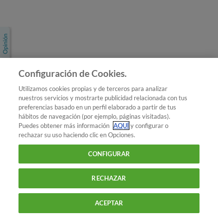
Únete a nosotros
Los más populares
Conoce OCU
Configuración de Cookies.
Más Información
Utilizamos cookies propias y de terceros para analizar
nuestros servicios y mostrarte publicidad relacionada con tus
© 2026 OCU
preferencias basado en un perfil elaborado a partir de tus
Condiciones generales de contratación de OCU
hábitos de navegación (por ejemplo, páginas visitadas).
Política de privacidad
Puedes obtener más información
AQUÍ
y configurar o
rechazar su uso haciendo clic en Opciones.
Uso del nombre y de los signos de OCU
Aviso Legal
Política de cookies
CONFIGURAR
RECHAZAR
ACEPTAR