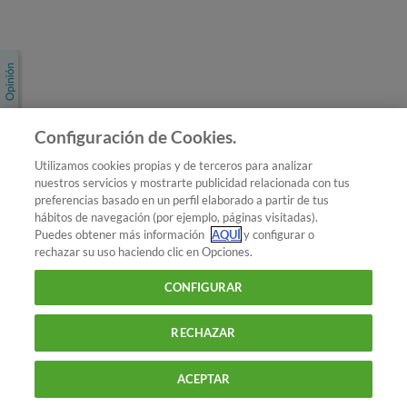
Únete a nosotros
Los más populares
Conoce OCU
Configuración de Cookies.
Más Información
Utilizamos cookies propias y de terceros para analizar
nuestros servicios y mostrarte publicidad relacionada con tus
© 2026 OCU
preferencias basado en un perfil elaborado a partir de tus
Condiciones generales de contratación de OCU
hábitos de navegación (por ejemplo, páginas visitadas).
Política de privacidad
Puedes obtener más información
AQUÍ
y configurar o
rechazar su uso haciendo clic en Opciones.
Uso del nombre y de los signos de OCU
Aviso Legal
Política de cookies
CONFIGURAR
RECHAZAR
ACEPTAR