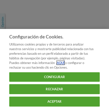
Únete a nosotros
Los más populares
Conoce OCU
Configuración de Cookies.
Más Información
Utilizamos cookies propias y de terceros para analizar
nuestros servicios y mostrarte publicidad relacionada con tus
© 2026 OCU
preferencias basado en un perfil elaborado a partir de tus
Condiciones generales de contratación de OCU
hábitos de navegación (por ejemplo, páginas visitadas).
Política de privacidad
Puedes obtener más información
AQUÍ
y configurar o
rechazar su uso haciendo clic en Opciones.
Uso del nombre y de los signos de OCU
Aviso Legal
Política de cookies
CONFIGURAR
RECHAZAR
ACEPTAR