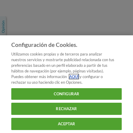
Únete a nosotros
Los más populares
Conoce OCU
Configuración de Cookies.
Más Información
Utilizamos cookies propias y de terceros para analizar
nuestros servicios y mostrarte publicidad relacionada con tus
© 2026 OCU
preferencias basado en un perfil elaborado a partir de tus
Condiciones generales de contratación de OCU
hábitos de navegación (por ejemplo, páginas visitadas).
Política de privacidad
Puedes obtener más información
AQUÍ
y configurar o
rechazar su uso haciendo clic en Opciones.
Uso del nombre y de los signos de OCU
Aviso Legal
Política de cookies
CONFIGURAR
RECHAZAR
ACEPTAR