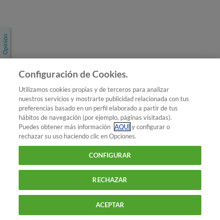
Únete a nosotros
Los más populares
Conoce OCU
Configuración de Cookies.
Más Información
Utilizamos cookies propias y de terceros para analizar
nuestros servicios y mostrarte publicidad relacionada con tus
© 2026 OCU
preferencias basado en un perfil elaborado a partir de tus
Condiciones generales de contratación de OCU
hábitos de navegación (por ejemplo, páginas visitadas).
Política de privacidad
Puedes obtener más información
AQUÍ
y configurar o
rechazar su uso haciendo clic en Opciones.
Uso del nombre y de los signos de OCU
Aviso Legal
Política de cookies
CONFIGURAR
RECHAZAR
ACEPTAR