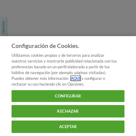
Únete a nosotros
Los más populares
Conoce OCU
Configuración de Cookies.
Más Información
Utilizamos cookies propias y de terceros para analizar
nuestros servicios y mostrarte publicidad relacionada con tus
© 2026 OCU
preferencias basado en un perfil elaborado a partir de tus
Condiciones generales de contratación de OCU
hábitos de navegación (por ejemplo, páginas visitadas).
Política de privacidad
Puedes obtener más información
AQUÍ
y configurar o
rechazar su uso haciendo clic en Opciones.
Uso del nombre y de los signos de OCU
Aviso Legal
Política de cookies
CONFIGURAR
RECHAZAR
ACEPTAR