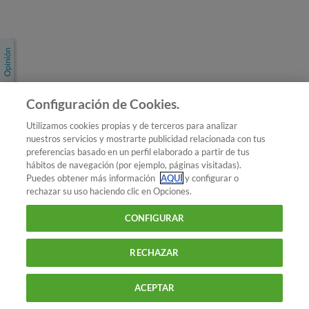
Únete a nosotros
Los más populares
Conoce OCU
Configuración de Cookies.
Más Información
Utilizamos cookies propias y de terceros para analizar
nuestros servicios y mostrarte publicidad relacionada con tus
© 2026 OCU
preferencias basado en un perfil elaborado a partir de tus
Condiciones generales de contratación de OCU
hábitos de navegación (por ejemplo, páginas visitadas).
Política de privacidad
Puedes obtener más información
AQUÍ
y configurar o
rechazar su uso haciendo clic en Opciones.
Uso del nombre y de los signos de OCU
Aviso Legal
Política de cookies
CONFIGURAR
RECHAZAR
ACEPTAR