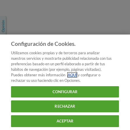
Únete a nosotros
Los más populares
Conoce OCU
Configuración de Cookies.
Más Información
Utilizamos cookies propias y de terceros para analizar
nuestros servicios y mostrarte publicidad relacionada con tus
© 2026 OCU
preferencias basado en un perfil elaborado a partir de tus
Condiciones generales de contratación de OCU
hábitos de navegación (por ejemplo, páginas visitadas).
Política de privacidad
Puedes obtener más información
AQUÍ
y configurar o
rechazar su uso haciendo clic en Opciones.
Uso del nombre y de los signos de OCU
Aviso Legal
Política de cookies
CONFIGURAR
RECHAZAR
ACEPTAR