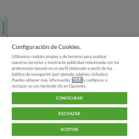
Únete a nosotros
Los más populares
Conoce OCU
Configuración de Cookies.
Más Información
Utilizamos cookies propias y de terceros para analizar
nuestros servicios y mostrarte publicidad relacionada con tus
© 2026 OCU
preferencias basado en un perfil elaborado a partir de tus
Condiciones generales de contratación de OCU
hábitos de navegación (por ejemplo, páginas visitadas).
Política de privacidad
Puedes obtener más información
AQUÍ
y configurar o
rechazar su uso haciendo clic en Opciones.
Uso del nombre y de los signos de OCU
Aviso Legal
Política de cookies
CONFIGURAR
RECHAZAR
ACEPTAR