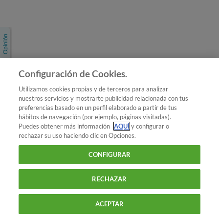
Únete a nosotros
Los más populares
Conoce OCU
Configuración de Cookies.
Más Información
Utilizamos cookies propias y de terceros para analizar
nuestros servicios y mostrarte publicidad relacionada con tus
© 2026 OCU
preferencias basado en un perfil elaborado a partir de tus
Condiciones generales de contratación de OCU
hábitos de navegación (por ejemplo, páginas visitadas).
Política de privacidad
Puedes obtener más información
AQUÍ
y configurar o
rechazar su uso haciendo clic en Opciones.
Uso del nombre y de los signos de OCU
Aviso Legal
Política de cookies
CONFIGURAR
RECHAZAR
ACEPTAR