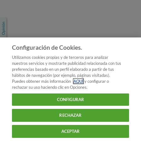
Únete a nosotros
Los más populares
Conoce OCU
Configuración de Cookies.
Más Información
Utilizamos cookies propias y de terceros para analizar
nuestros servicios y mostrarte publicidad relacionada con tus
© 2026 OCU
preferencias basado en un perfil elaborado a partir de tus
Condiciones generales de contratación de OCU
hábitos de navegación (por ejemplo, páginas visitadas).
Política de privacidad
Puedes obtener más información
AQUÍ
y configurar o
rechazar su uso haciendo clic en Opciones.
Uso del nombre y de los signos de OCU
Aviso Legal
Política de cookies
CONFIGURAR
RECHAZAR
ACEPTAR