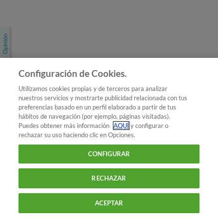
Únete a nosotros
Los más populares
Conoce OCU
Configuración de Cookies.
Más Información
Utilizamos cookies propias y de terceros para analizar
nuestros servicios y mostrarte publicidad relacionada con tus
© 2026 OCU
preferencias basado en un perfil elaborado a partir de tus
Condiciones generales de contratación de OCU
hábitos de navegación (por ejemplo, páginas visitadas).
Política de privacidad
Puedes obtener más información
AQUÍ
y configurar o
rechazar su uso haciendo clic en Opciones.
Uso del nombre y de los signos de OCU
Aviso Legal
Política de cookies
CONFIGURAR
RECHAZAR
ACEPTAR