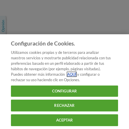
Únete a nosotros
Los más populares
Conoce OCU
Configuración de Cookies.
Más Información
Utilizamos cookies propias y de terceros para analizar
nuestros servicios y mostrarte publicidad relacionada con tus
© 2026 OCU
preferencias basado en un perfil elaborado a partir de tus
Condiciones generales de contratación de OCU
hábitos de navegación (por ejemplo, páginas visitadas).
Política de privacidad
Puedes obtener más información
AQUÍ
y configurar o
rechazar su uso haciendo clic en Opciones.
Uso del nombre y de los signos de OCU
Aviso Legal
Política de cookies
CONFIGURAR
RECHAZAR
ACEPTAR