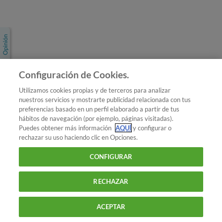
Únete a nosotros
Los más populares
Conoce OCU
Configuración de Cookies.
Más Información
Utilizamos cookies propias y de terceros para analizar
nuestros servicios y mostrarte publicidad relacionada con tus
© 2026 OCU
preferencias basado en un perfil elaborado a partir de tus
Condiciones generales de contratación de OCU
hábitos de navegación (por ejemplo, páginas visitadas).
Política de privacidad
Puedes obtener más información
AQUÍ
y configurar o
rechazar su uso haciendo clic en Opciones.
Uso del nombre y de los signos de OCU
Aviso Legal
Política de cookies
CONFIGURAR
RECHAZAR
ACEPTAR