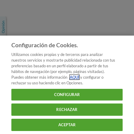
Únete a nosotros
Los más populares
Conoce OCU
Configuración de Cookies.
Más Información
Utilizamos cookies propias y de terceros para analizar
nuestros servicios y mostrarte publicidad relacionada con tus
© 2026 OCU
preferencias basado en un perfil elaborado a partir de tus
Condiciones generales de contratación de OCU
hábitos de navegación (por ejemplo, páginas visitadas).
Política de privacidad
Puedes obtener más información
AQUÍ
y configurar o
rechazar su uso haciendo clic en Opciones.
Uso del nombre y de los signos de OCU
Aviso Legal
Política de cookies
CONFIGURAR
RECHAZAR
ACEPTAR