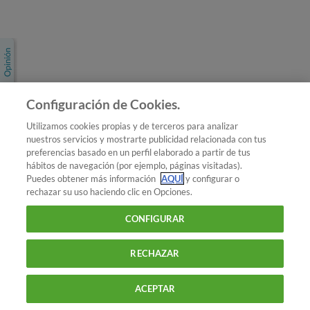
Únete a nosotros
Los más populares
Conoce OCU
Configuración de Cookies.
Más Información
Utilizamos cookies propias y de terceros para analizar
nuestros servicios y mostrarte publicidad relacionada con tus
© 2026 OCU
preferencias basado en un perfil elaborado a partir de tus
Condiciones generales de contratación de OCU
hábitos de navegación (por ejemplo, páginas visitadas).
Política de privacidad
Puedes obtener más información
AQUÍ
y configurar o
rechazar su uso haciendo clic en Opciones.
Uso del nombre y de los signos de OCU
Aviso Legal
Política de cookies
CONFIGURAR
RECHAZAR
ACEPTAR