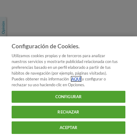
Únete a nosotros
Los más populares
Conoce OCU
Configuración de Cookies.
Más Información
Utilizamos cookies propias y de terceros para analizar
nuestros servicios y mostrarte publicidad relacionada con tus
© 2026 OCU
preferencias basado en un perfil elaborado a partir de tus
Condiciones generales de contratación de OCU
hábitos de navegación (por ejemplo, páginas visitadas).
Política de privacidad
Puedes obtener más información
AQUÍ
y configurar o
rechazar su uso haciendo clic en Opciones.
Uso del nombre y de los signos de OCU
Aviso Legal
Política de cookies
CONFIGURAR
RECHAZAR
ACEPTAR