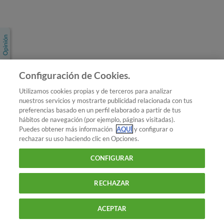
Únete a nosotros
Los más populares
Conoce OCU
Configuración de Cookies.
Más Información
Utilizamos cookies propias y de terceros para analizar
nuestros servicios y mostrarte publicidad relacionada con tus
© 2026 OCU
preferencias basado en un perfil elaborado a partir de tus
Condiciones generales de contratación de OCU
hábitos de navegación (por ejemplo, páginas visitadas).
Política de privacidad
Puedes obtener más información
AQUÍ
y configurar o
rechazar su uso haciendo clic en Opciones.
Uso del nombre y de los signos de OCU
Aviso Legal
Política de cookies
CONFIGURAR
RECHAZAR
ACEPTAR