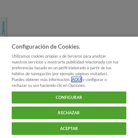
Únete a nosotros
Los más populares
Conoce OCU
Configuración de Cookies.
Más Información
Utilizamos cookies propias y de terceros para analizar
nuestros servicios y mostrarte publicidad relacionada con tus
© 2026 OCU
preferencias basado en un perfil elaborado a partir de tus
Condiciones generales de contratación de OCU
hábitos de navegación (por ejemplo, páginas visitadas).
Política de privacidad
Puedes obtener más información
AQUÍ
y configurar o
rechazar su uso haciendo clic en Opciones.
Uso del nombre y de los signos de OCU
Aviso Legal
Política de cookies
CONFIGURAR
RECHAZAR
ACEPTAR