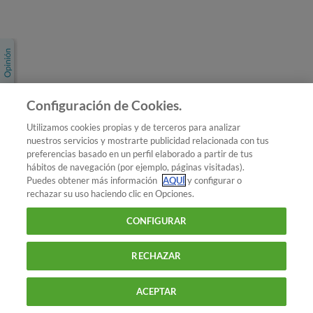
Únete a nosotros
Los más populares
Conoce OCU
Configuración de Cookies.
Más Información
Utilizamos cookies propias y de terceros para analizar
nuestros servicios y mostrarte publicidad relacionada con tus
© 2026 OCU
preferencias basado en un perfil elaborado a partir de tus
Condiciones generales de contratación de OCU
hábitos de navegación (por ejemplo, páginas visitadas).
Política de privacidad
Puedes obtener más información
AQUÍ
y configurar o
rechazar su uso haciendo clic en Opciones.
Uso del nombre y de los signos de OCU
Aviso Legal
Política de cookies
CONFIGURAR
RECHAZAR
ACEPTAR