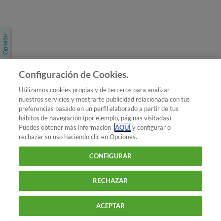
Únete a nosotros
Los más populares
Conoce OCU
Configuración de Cookies.
Más Información
Utilizamos cookies propias y de terceros para analizar
nuestros servicios y mostrarte publicidad relacionada con tus
© 2026 OCU
preferencias basado en un perfil elaborado a partir de tus
Condiciones generales de contratación de OCU
hábitos de navegación (por ejemplo, páginas visitadas).
Política de privacidad
Puedes obtener más información
AQUÍ
y configurar o
rechazar su uso haciendo clic en Opciones.
Uso del nombre y de los signos de OCU
Aviso Legal
Política de cookies
CONFIGURAR
RECHAZAR
ACEPTAR