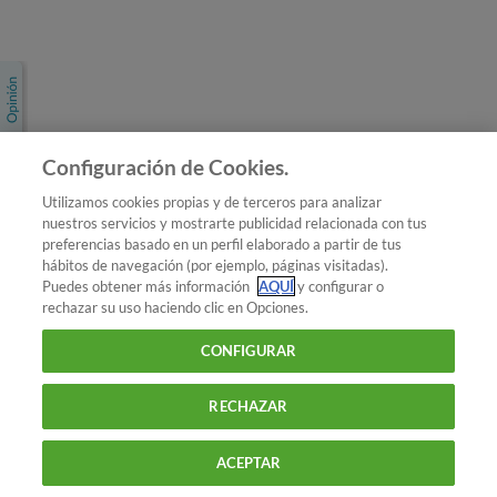
Únete a nosotros
Los más populares
Conoce OCU
Configuración de Cookies.
Más Información
Utilizamos cookies propias y de terceros para analizar
nuestros servicios y mostrarte publicidad relacionada con tus
© 2026 OCU
preferencias basado en un perfil elaborado a partir de tus
Condiciones generales de contratación de OCU
hábitos de navegación (por ejemplo, páginas visitadas).
Política de privacidad
Puedes obtener más información
AQUÍ
y configurar o
rechazar su uso haciendo clic en Opciones.
Uso del nombre y de los signos de OCU
Aviso Legal
Política de cookies
CONFIGURAR
RECHAZAR
ACEPTAR