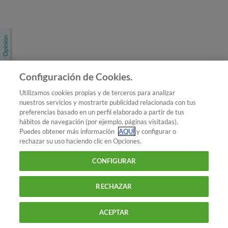
Únete a nosotros
Los más populares
Conoce OCU
Configuración de Cookies.
Más Información
Utilizamos cookies propias y de terceros para analizar
nuestros servicios y mostrarte publicidad relacionada con tus
© 2026 OCU
preferencias basado en un perfil elaborado a partir de tus
Condiciones generales de contratación de OCU
hábitos de navegación (por ejemplo, páginas visitadas).
Política de privacidad
Puedes obtener más información
AQUÍ
y configurar o
rechazar su uso haciendo clic en Opciones.
Uso del nombre y de los signos de OCU
Aviso Legal
Política de cookies
CONFIGURAR
RECHAZAR
ACEPTAR