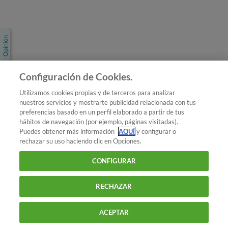
Únete a nosotros
Los más populares
Conoce OCU
Configuración de Cookies.
Más Información
Utilizamos cookies propias y de terceros para analizar
nuestros servicios y mostrarte publicidad relacionada con tus
© 2026 OCU
preferencias basado en un perfil elaborado a partir de tus
Condiciones generales de contratación de OCU
hábitos de navegación (por ejemplo, páginas visitadas).
Política de privacidad
Puedes obtener más información
AQUÍ
y configurar o
rechazar su uso haciendo clic en Opciones.
Uso del nombre y de los signos de OCU
Aviso Legal
Política de cookies
CONFIGURAR
RECHAZAR
ACEPTAR