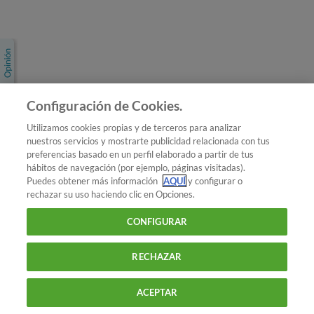
Únete a nosotros
Los más populares
Conoce OCU
Configuración de Cookies.
Más Información
Utilizamos cookies propias y de terceros para analizar
nuestros servicios y mostrarte publicidad relacionada con tus
© 2026 OCU
preferencias basado en un perfil elaborado a partir de tus
Condiciones generales de contratación de OCU
hábitos de navegación (por ejemplo, páginas visitadas).
Política de privacidad
Puedes obtener más información
AQUÍ
y configurar o
rechazar su uso haciendo clic en Opciones.
Uso del nombre y de los signos de OCU
Aviso Legal
Política de cookies
CONFIGURAR
RECHAZAR
ACEPTAR