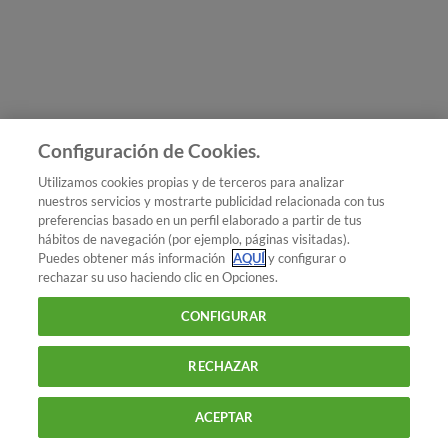
Únete a nosotros
Los más populares
Conoce OCU
Configuración de Cookies.
Más Información
Utilizamos cookies propias y de terceros para analizar
nuestros servicios y mostrarte publicidad relacionada con tus
© 2026 OCU
preferencias basado en un perfil elaborado a partir de tus
Condiciones generales de contratación de OCU
hábitos de navegación (por ejemplo, páginas visitadas).
Política de privacidad
Puedes obtener más información
AQUÍ
y configurar o
rechazar su uso haciendo clic en Opciones.
Uso del nombre y de los signos de OCU
Aviso Legal
Política de cookies
CONFIGURAR
RECHAZAR
ACEPTAR