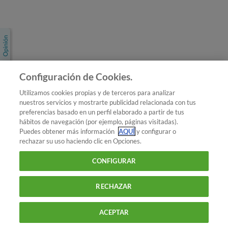
Únete a nosotros
Los más populares
Conoce OCU
Configuración de Cookies.
Más Información
Utilizamos cookies propias y de terceros para analizar
nuestros servicios y mostrarte publicidad relacionada con tus
© 2026 OCU
preferencias basado en un perfil elaborado a partir de tus
Condiciones generales de contratación de OCU
hábitos de navegación (por ejemplo, páginas visitadas).
Política de privacidad
Puedes obtener más información
AQUÍ
y configurar o
rechazar su uso haciendo clic en Opciones.
Uso del nombre y de los signos de OCU
Aviso Legal
Política de cookies
CONFIGURAR
RECHAZAR
ACEPTAR