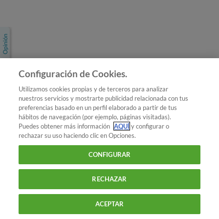
Únete a nosotros
Los más populares
Conoce OCU
Configuración de Cookies.
Más Información
Utilizamos cookies propias y de terceros para analizar
nuestros servicios y mostrarte publicidad relacionada con tus
© 2026 OCU
preferencias basado en un perfil elaborado a partir de tus
Condiciones generales de contratación de OCU
hábitos de navegación (por ejemplo, páginas visitadas).
Política de privacidad
Puedes obtener más información
AQUÍ
y configurar o
rechazar su uso haciendo clic en Opciones.
Uso del nombre y de los signos de OCU
Aviso Legal
Política de cookies
CONFIGURAR
RECHAZAR
ACEPTAR